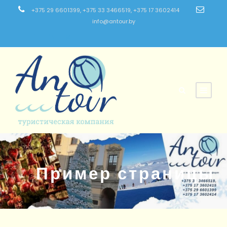
+375 29 6601399, +375 33 3466519, +375 17 3602414
info@antour.by
Пример страницы