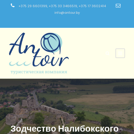
+375 29 6601399, +375 33 3466519, +375 17 3602414
info@antour.by
Зодчество Налибокского