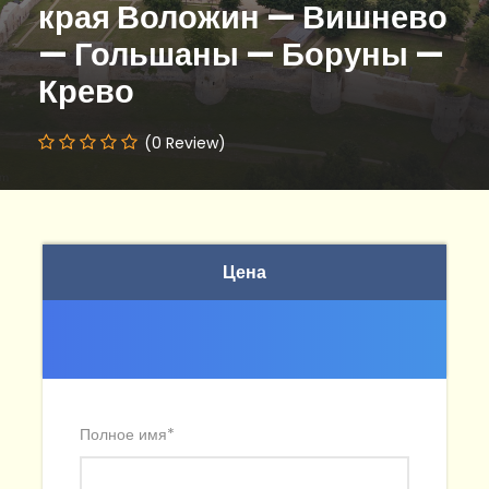
края Воложин — Вишнево
— Гольшаны — Боруны —
Крево
(0 Review)
Цена
Полное имя
*