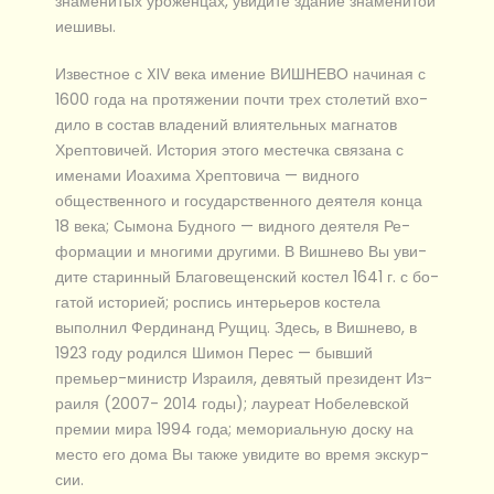
зна­ме­ни­тых уро­жен­цах, уви­ди­те здание зна­ме­ни­той
иешивы.
Известное с XIV ве­ка име­ние ВИШНЕВО на­чи­ная с
1600 го­да на про­тя­же­нии по­чти трех сто­ле­тий вхо­
ди­ло в со­став вла­де­ний вли­я­тель­ных маг­на­тов
Хреп­то­ви­чей. История это­го ме­с­теч­ка свя­за­на с
име­на­ми Иоахи­ма Хреп­то­ви­ча — вид­но­го
общественного и го­су­дар­ствен­но­го де­я­те­ля кон­ца
18 ве­ка; Сы­мо­на Буд­но­го — вид­но­го де­я­те­ля Ре­
фор­ма­ции и мно­ги­ми дру­ги­ми. В Виш­не­во Вы уви­
ди­те ста­рин­ный Бла­го­ве­щен­ский ко­стел 1641 г. с бо­
га­той ис­то­ри­ей; рос­пись ин­те­рье­ров ко­сте­ла
выполнил Фердинанд Рущиц. Здесь, в Виш­не­во, в
1923 го­ду ро­дил­ся Шимон Перес — быв­ший
премьер-министр Из­ра­и­ля, девятый президент Из­
ра­и­ля (2007- 2014 го­ды); ла­у­ре­ат Но­бе­лев­ской
пре­мии ми­ра 1994 го­да; мемориальную доску на
ме­сто его до­ма Вы так­же уви­ди­те во вре­мя экс­кур­
сии.