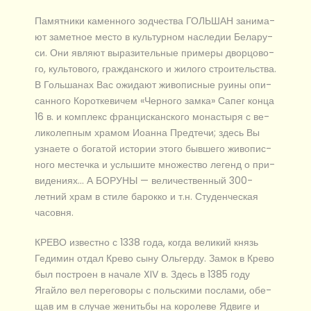
Памятники ка­мен­но­го зод­че­ства ГОЛЬШАН за­ни­ма­
ют за­мет­ное ме­сто в куль­тур­ном на­сле­дии Бе­ла­ру­
си. Они яв­ля­ют вы­ра­зи­тель­ные при­ме­ры двор­цо­во­
го, куль­то­во­го, граж­дан­ско­го и жи­ло­го стро­и­тель­ства.
В Голь­ша­нах Вас ожи­да­ют жи­во­пис­ные ру­и­ны опи­
сан­но­го Ко­рот­ке­ви­чем «Чер­но­го зам­ка» Са­пег кон­ца
16 в. и ком­плекс фран­цис­кан­ско­го мо­на­сты­ря с ве­
ли­ко­леп­ным хра­мом Иоан­на Пред­те­чи; здесь Вы
узна­е­те о бо­га­той ис­то­рии это­го быв­ше­го жи­во­пис­
но­го ме­с­теч­ка и услы­ши­те мно­же­ство ле­генд о при­
ви­де­ни­ях… А БОРУНЫ — величественный 300-
летний храм в сти­ле ба­рок­ко и т.н. Сту­ден­че­ская
ча­сов­ня.
КРЕВО из­вест­но с 1338 го­да, ко­гда ве­ли­кий князь
Ге­ди­мин от­дал Кре­во сы­ну Оль­гер­ду. Замок в Кре­во
был по­стро­ен в на­ча­ле XIV в. Здесь в 1385 го­ду
Ягай­ло вел пе­ре­го­во­ры с поль­ски­ми по­сла­ми, обе­
щав им в слу­чае же­нить­бы на ко­ро­ле­ве Яд­ви­ге и