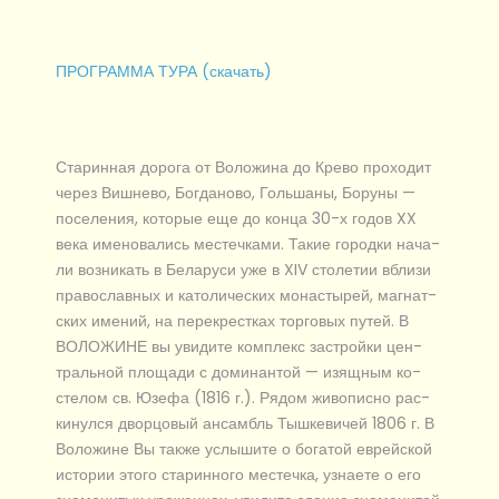
ПРОГРАММА ТУРА (скачать)
Старинная дорога от Во­ло­жи­на до Кре­во про­хо­дит
че­рез Виш­не­во, Бог­да­но­во, Голь­ша­ны, Бо­ру­ны —
по­се­ле­ния, ко­то­рые еще до кон­ца 30-х го­дов XX
ве­ка име­но­ва­лись ме­стеч­ка­ми. Такие го­род­ки на­ча­
ли воз­ни­кать в Бе­ла­ру­си уже в XIV сто­ле­тии вбли­зи
пра­во­слав­ных и ка­то­ли­че­ских мо­на­сты­рей, маг­нат­
ских име­ний, на пе­ре­крест­ках тор­го­вых пу­тей. В
ВОЛОЖИНЕ вы уви­ди­те ком­плекс за­строй­ки цен­
траль­ной пло­ща­ди с до­ми­нан­той — изящ­ным ко­
сте­лом св. Юзе­фа (1816 г.). Рядом жи­во­пис­но рас­
ки­нул­ся двор­цо­вый ан­самбль Тыш­ке­ви­чей 1806 г. В
Во­ло­жи­не Вы так­же услы­ши­те о бо­га­той ев­рей­ской
ис­то­рии это­го ста­рин­но­го ме­с­теч­ка, узна­е­те о его