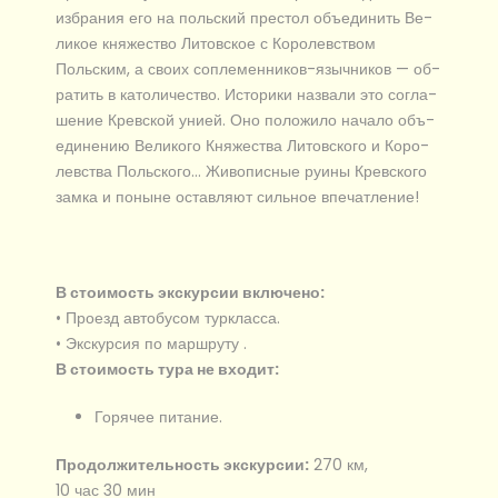
из­бра­ния его на поль­ский пре­стол объ­еди­нить Ве­
ли­кое кня­же­ство Ли­тов­ское с Ко­ро­лев­ством
Польским, а сво­их соплеменников-язычников — об­
ра­тить в ка­то­ли­че­ство. Историки на­зва­ли это со­гла­
ше­ние Крев­ской уни­ей. Оно по­ло­жи­ло на­ча­ло объ­
еди­не­нию Ве­ли­ко­го Кня­же­ства Ли­тов­ско­го и Ко­ро­
лев­ства Поль­ско­го… Живописные ру­и­ны Крев­ско­го
зам­ка и по­ны­не остав­ля­ют сильное впе­чат­ле­ние!
В стоимость экс­кур­сии вклю­че­но:
• Проезд ав­то­бу­сом турк­лас­са.
• Экс­кур­сия по марш­ру­ту .
В стоимость тура не входит:
Горячее питание.
Продолжительность экскурсии:
270 км,
10 час 30 мин